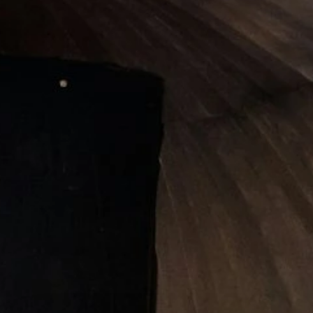
1/2 Journée 220€
Quatre heures pour profiter
pleinement du rituel du sauna:
chaleur, confort, repos...
Une immersion parfaite pour dénouer
les tensions et retrouver sérénité et
énergie. Une pause pour soi, à vivre
en famille ou entre amis.
Réserver