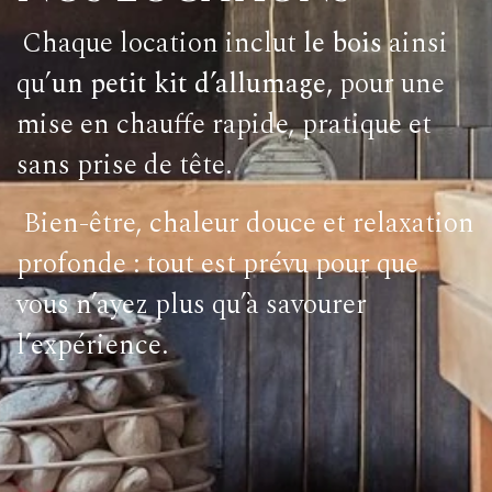
Chaque location inclut
le bois
ainsi
qu’
un petit kit d’allumage,
pour une
mise en chauffe rapide, pratique et
sans prise de tête.
Bien-être, chaleur douce et relaxation
profonde : tout est prévu pour que
vous n’ayez plus qu’à savourer
l’expérience.